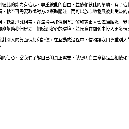
對彼此的能力有信心、尊重彼此的自由，並依賴彼此的幫助。有了信
賴，就不再需要取悅對方以獲取關注，而可以放心地發展彼此受益的
相，就能坦誠相待，在溝通中加深相互理解和尊重。當溝通順暢，我
賴能幫助我們建立一個感到安心的環境，並願意在關係中投入更多情
除對別人的負面情緒和評價。在互動的過程中，信賴讓我們尊重別人
。
夠的信心。當我們了解自己的真正需要，就會明白生命都是互相依賴