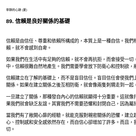
寧靜的心跡 (夏)
89. 信賴是良好關係的基礎
信賴是由信任、尊重和依賴所構成的，本質上是一種自信。我們
賴，就不會感到自卑。
如果我們在生活中有足夠的信賴，就不會再抗拒，而會接受一切
中，信賴很難自然地產生。我們需要學會放下防衛心和控制欲，
信賴建立在了解的基礎上，而不是盲目信任。盲目信任會使我們
關係。如果在建立關係之後互相防衛，就會像兩隻刺猬走到一起
一旦建立了關係，那種發自內心的信賴就顯得十分重要。這就像
果我們就會缺乏友誼。其實我們不需要恐懼和封閉自己，因為屬
當我們有了敞開心扉的經驗，就能克服對親密關係的恐懼，建立
心、控制感和安全感依然存在，而自信心卻增加了許多。而且，
切。