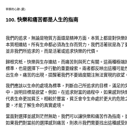
寧靜的心跡 (夏)
100. 快樂和痛苦都是人生的指南
我們的追求，無論是物質方面還是精神方面，本質上都是對快樂
本質相連結。所有生命都必須為生存而努力，我們活著就是為了
並非我們所追求的，而是活著或追求快樂的代價。
歸根究柢，快樂與生存連結，而痛苦則與死亡有關。這兩種極端
標準，也是選擇下一步行動的重要線索。兩者都反映出這種可能
出生命。痛苦的出現，提醒著我們不要過度關注無法實現的欲望
我們應該以生命的處境為標準，判斷自己所追求的目標，滿足的
中，說明目標是欲望。例如，在追求財富的過程中，如果感到快
代表生命更加貧乏。相較於豐富，貧乏會令生命處於更大的危險
要，才能了解生命的真實處境。
當面對選擇並感到茫然無助，我們可以讓快樂和痛苦作為指南，
如果我們對當前的選擇感到痛苦，則表示我們需要找出這種感受