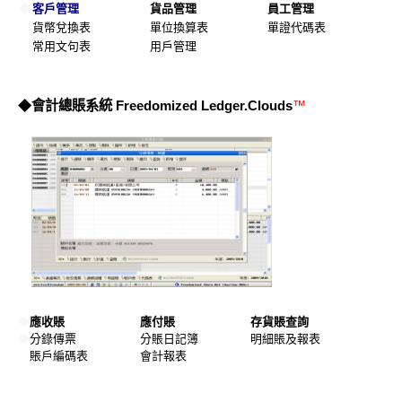
◆
客戶管理
貨品管理
員工管理
貨幣兌換表
單位換算表
單證代碼表
常用文句表
用戶管理
◆
會計總賬系統
Freedomized Ledger.Clouds
™
◆
應收賬
應付賬
存貨賬查詢
◆
分錄傳票
分賬日記簿
明細賬及報表
賬戶編碼表
會計報表