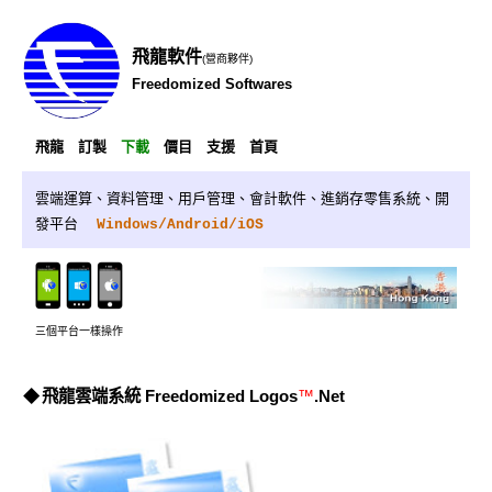
飛龍軟件
(營商夥伴)
Freedomized Softwares
飛龍
訂製
下載
價目
支援
首頁
雲端運算
、資料管理
、
用戶管理
、
會計軟件
、
進銷存零售系統
、
開
發平台
Windows/Android/iOS
三個平台一樣操作
◆
飛龍雲端系統
Freedomized Logos
™
.Net